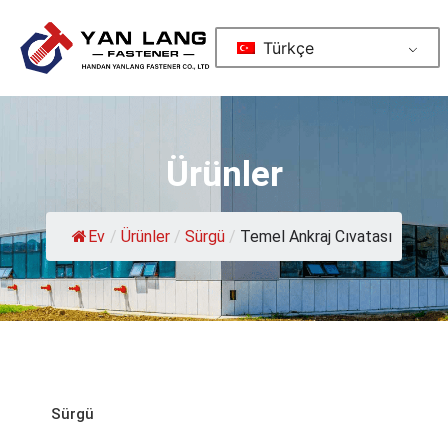
Türkçe
Ürünler
Ev
/
Ürünler
/
Sürgü
/
Temel Ankraj Cıvatası
Sürgü