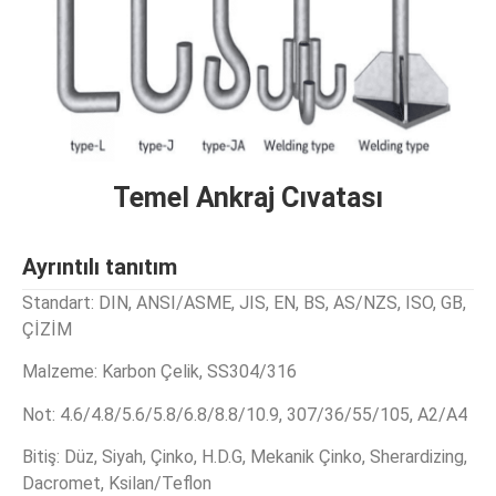
Temel Ankraj Cıvatası
Ayrıntılı tanıtım
Standart: DIN, ANSI/ASME, JIS, EN, BS, AS/NZS, ISO, GB,
ÇİZİM
Malzeme: Karbon Çelik, SS304/316
Not: 4.6/4.8/5.6/5.8/6.8/8.8/10.9, 307/36/55/105, A2/A4
Bitiş: Düz, Siyah, Çinko, H.D.G, Mekanik Çinko, Sherardizing,
Dacromet, Ksilan/Teflon