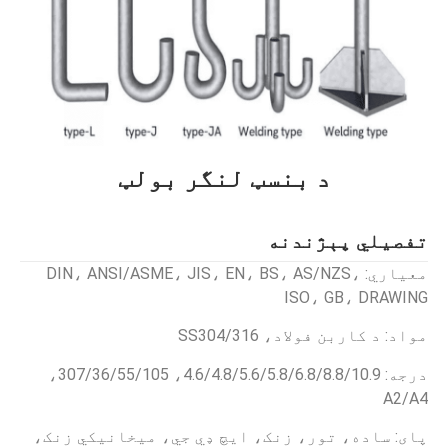
د بنسټ لنگر بولټ
تفصيلي پېژندنه
معیاري: DIN، ANSI/ASME، JIS، EN، BS، AS/NZS،
ISO، GB، DRAWING
مواد: د کاربن فولاد، SS304/316
درجه: 4.6/4.8/5.6/5.8/6.8/8.8/10.9، 307/36/55/105،
A2/A4
پای: ساده، تور، زنک، ایچ ډي جي، میخانیکي زنک،