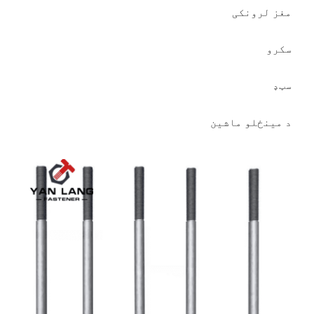
مغز لرونکی
سکرو
سټډ
د مینځلو ماشین