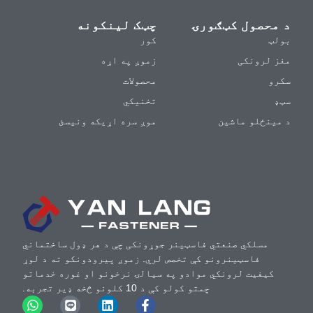
د محصول کټګورۍ
چټک لینکونه
بولټ
کور
مغز لرونکی
زموږ په اړه
سکرو
محصولات
سټډ
تخنیکي
د مینځلو ماشین
موږ سره اړیکه ونیسئ
مسلکي صنعتي فاسټینر جوړونکی چې د هر ډول ساختماني
فاسټینرونو کې تخصص لري. زموږ پیرودونکو ته د لوړ
کیفیت لرونکي موادو په سیالۍ نرخونو او غوره خدماتو
چمتو کولو کې د 10 کلونو څخه ډیر تجربه.