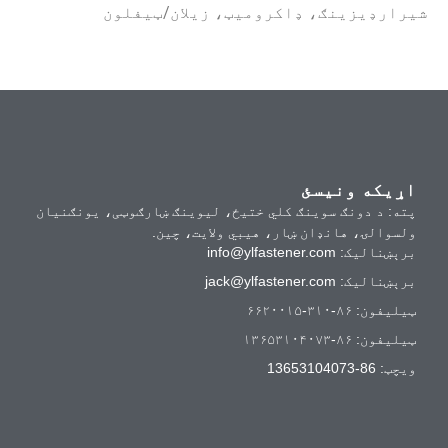
شیرارډیزینګ، ډاکرومیټ، زیلان/ټیفلون
اړیکه ونیسئ
پته: د دونګ سوینګ کلي ختیځ، لیوینګ ښارګوټی، یونګنیان
ولسوالۍ، هانډان ښار، هیبي ولایت، چین.
برېښنالیک:
info@ylfastener.com
برېښنالیک:
jack@ylfastener.com
ټیلیفون: ۸۶-۳۱۰-۶۶۲۰۰۱۵
ټیلیفون: ۸۶-۱۳۶۵۳۱۰۴۰۷۳
ویچټ: 86-13653104073