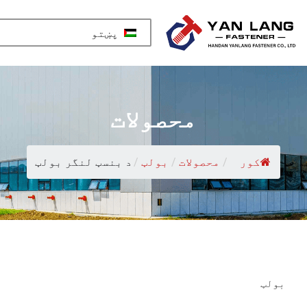
پښتو
محصولات
کور
/
محصولات
/
بولټ
/
د بنسټ لنگر بولټ
بولټ