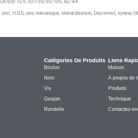
/6,8/8,8/10,9, 307/36/55/105, A2/A4
ire, zinc, H.D.G, zinc mécanique, shérardisation, Dacromet, xylane/t
Catégories De Produits
Liens Rapi
Boulon
Maison
Noix
À propos de 
Vis
Produits
Goujon
Technique
Rondelle
Contactez-no