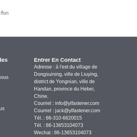
éflon
des
Entrer En Contact
Adresse : à l'est du village de
Dongsuining, ville de Liuying,
nous
district de Yongnian, ville de
Handan, province du Hebei,
Chine.
Courriel :
info@ylfastener.com
us
Courriel :
jack@ylfastener.com
Tél. : 86-310-6620015
Tél. : 86-13653104073
Wechat : 86-13653104073