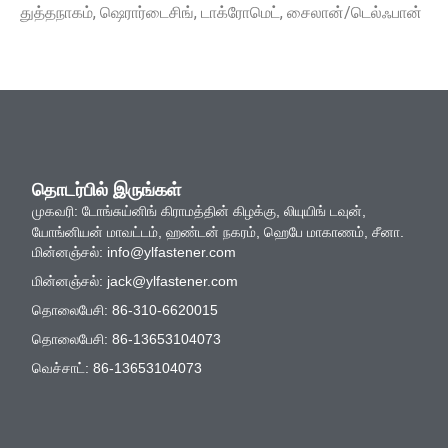
துத்தநாகம், ஷெரார்டைசிங், டாக்ரோமெட், சைலான்/டெல்ஃபான்
தொடர்பில் இருங்கள்
முகவரி: டோங்சுய்னிங் கிராமத்தின் கிழக்கு, லியுயிங் டவுன்,
யோங்னியன் மாவட்டம், ஹண்டன் நகரம், ஹெபே மாகாணம், சீனா.
மின்னஞ்சல்:
info@ylfastener.com
மின்னஞ்சல்:
jack@ylfastener.com
தொலைபேசி: 86-310-6620015
தொலைபேசி: 86-13653104073
வெச்சாட்: 86-13653104073