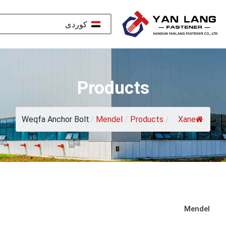
كوردی‎
Products
Weqfa Anchor Bolt
/
Mendel
/
Products
/
Xane
Mendel