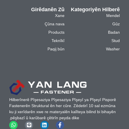
Girêdanên Zû
Kategoriyên Hilberê
Xane
Mendel
Çûna nava
Gûz
Products
Badan
Teknîkî
Stud
Paqij bûn
Washer
Hilberînerê Pîşesaziya Pîşesaziya Pîşeyî ya Pîşeyî Pisporê
Fastenerên Struktural ên her cûre. Zêdetirî 10 sal ezmûna
ku ji xerîdarên xwe re materyalên kalîteya bilind bi bihayên
pêşbazî û karûbarê çêtirîn peyda dike.