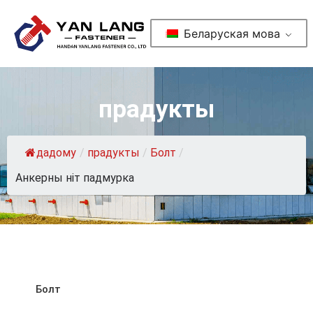
Беларуская мова
прадукты
дадому
/
прадукты
/
Болт
/
Анкерны ніт падмурка
Болт