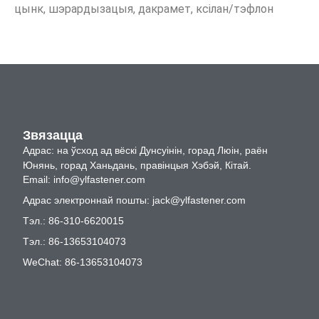
цынк, шэрардызацыя, дакрамет, ксілан/тэфлон
Звязацца
Адрас: на ўсход ад вёскі Дунсуінін, горад Люін, раён
Юнянь, горад Ханьдань, правінцыя Хэбэй, Кітай.
Email:
info@ylfastener.com
Адрас электроннай пошты:
jack@ylfastener.com
Тэл.: 86-310-6620015
Тэл.: 86-13653104073
WeChat: 86-13653104073