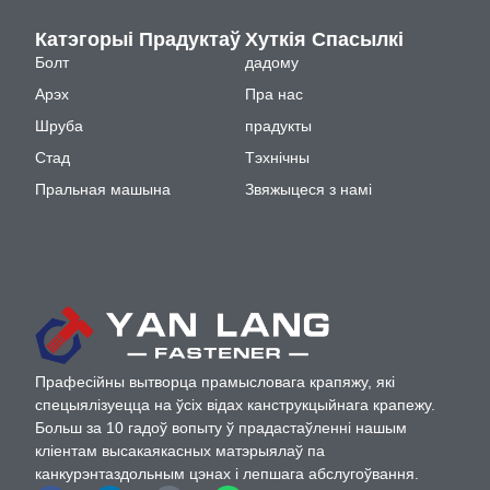
Катэгорыі Прадуктаў
Хуткія Спасылкі
Болт
дадому
Арэх
Пра нас
Шруба
прадукты
Стад
Тэхнічны
Пральная машына
Звяжыцеся з намі
Прафесійны вытворца прамысловага крапяжу, які
спецыялізуецца на ўсіх відах канструкцыйнага крапежу.
Больш за 10 гадоў вопыту ў прадастаўленні нашым
кліентам высакаякасных матэрыялаў па
канкурэнтаздольным цэнах і лепшага абслугоўвання.