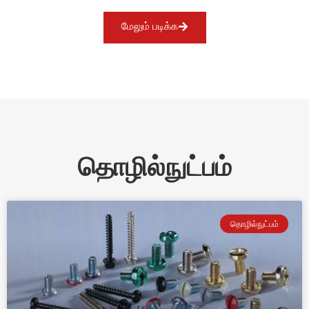
மேலும் படிக்க
தொழில்நுட்பம்
தொழில்நுட்பம்