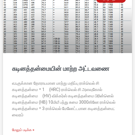
கடினத்தன்மையின் மாற்ற அட்டவணை
எஃகுக்கான தோராயமான மாற்று மதிப்பு ராக்வெல் சி
கடினத்தன்மை＊1 (HRC) ராக்வெல் சி அளவுகோல்
கடினத்தன்மை (HV) விக்கர்ஸ் கடினத்தன்மை பிரின்னெல்
கடினத்தன்மை (HB) 10மிமீ பந்து சுமை 3000கிலோ ராக்வெல்
கடினத்தன்மை＊3 ராக்வெல் மேலோட்டமான கடினத்தன்மை;
வைரம்
மேலும் படிக்க »