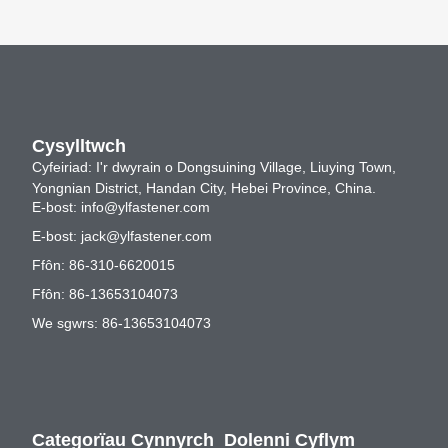
Cysylltwch
Cyfeiriad: I'r dwyrain o Dongsuining Village, Liuying Town,
Yongnian District, Handan City, Hebei Province, China.
E-bost:
info@ylfastener.com
E-bost:
jack@ylfastener.com
Ffôn: 86-310-6620015
Ffôn: 86-13653104073
We sgwrs: 86-13653104073
Categorïau Cynnyrch
Dolenni Cyflym