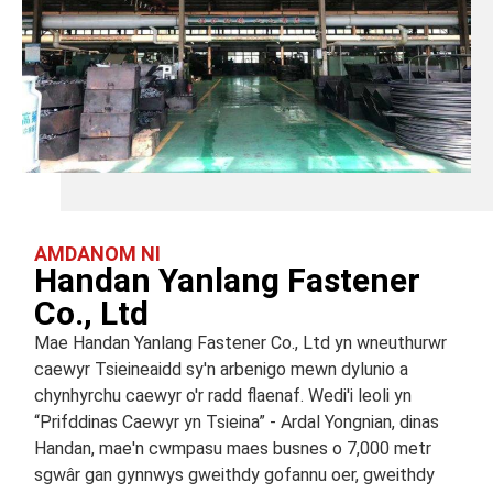
AMDANOM NI
Handan Yanlang Fastener
Co., Ltd
Mae Handan Yanlang Fastener Co., Ltd yn wneuthurwr
caewyr Tsieineaidd sy'n arbenigo mewn dylunio a
chynhyrchu caewyr o'r radd flaenaf. Wedi'i leoli yn
“Prifddinas Caewyr yn Tsieina” - Ardal Yongnian, dinas
Handan, mae'n cwmpasu maes busnes o 7,000 metr
sgwâr gan gynnwys gweithdy gofannu oer, gweithdy