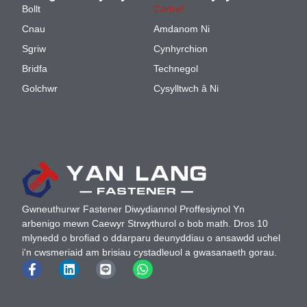
Bollt
Cartref
Cnau
Amdanom Ni
Sgriw
Cynhyrchion
Bridfa
Technegol
Golchwr
Cysylltwch â Ni
Gwneuthurwr Fastener Diwydiannol Proffesiynol Yn
arbenigo mewn Caewyr Strwythurol o bob math. Dros 10
mlynedd o brofiad o ddarparu deunyddiau o ansawdd uchel
i'n cwsmeriaid am brisiau cystadleuol a gwasanaeth gorau.