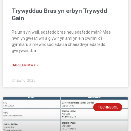
Trywyddau Bras yn erbyn Trywydd
Gain
Pa un sy'n well, edafedd bras neu edafedd mân? Mae
hwn yn gwestiwn a glywir yn aml yn ein cwmni o'i
gymharu â mewnosodiadau a chaeadwyr edafedd
gwrywaidd, a
DARLLEN MWY »
Ionawr 6, 2025
TECHNEGOL