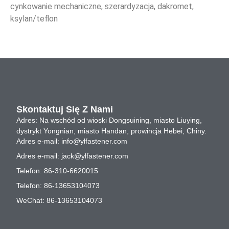
cynkowanie mechaniczne, szerardyzacja, dakromet,
ksylan/teflon
Skontaktuj Się Z Nami
Adres: Na wschód od wioski Dongsuining, miasto Liuying,
dystrykt Yongnian, miasto Handan, prowincja Hebei, Chiny.
Adres e-mail:
info@ylfastener.com
Adres e-mail:
jack@ylfastener.com
Telefon: 86-310-6620015
Telefon: 86-13653104073
WeChat: 86-13653104073