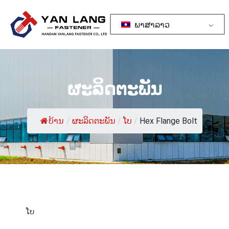
ພາສາລາວ
ຜະລິດຕະພັນ
ບ້ານ
/
ຜະລິດຕະພັນ
/
ໂບ
/
Hex Flange Bolt
ໂບ