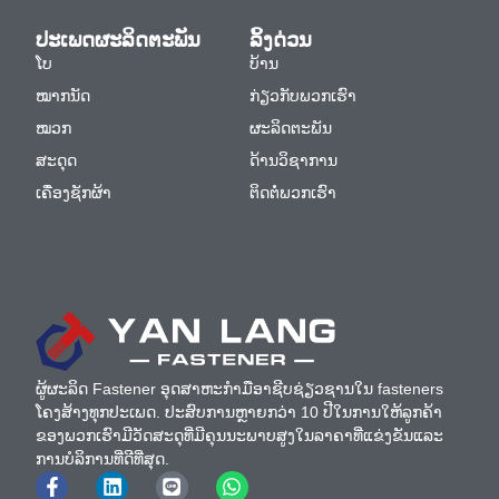
ປະເພດຜະລິດຕະພັນ
ລິ້ງດ່ວນ
ໂບ
ບ້ານ
ໝາກນັດ
ກ່ຽວກັບພວກເຮົາ
ໝວກ
ຜະລິດຕະພັນ
ສະດຸດ
ດ້ານວິຊາການ
ເຄື່ອງຊັກຜ້າ
ຕິດຕໍ່ພວກເຮົາ
ຜູ້ຜະລິດ Fastener ອຸດສາຫະກໍາມືອາຊີບຊ່ຽວຊານໃນ fasteners
ໂຄງສ້າງທຸກປະເພດ. ປະສົບການຫຼາຍກວ່າ 10 ປີໃນການໃຫ້ລູກຄ້າ
ຂອງພວກເຮົາມີວັດສະດຸທີ່ມີຄຸນນະພາບສູງໃນລາຄາທີ່ແຂ່ງຂັນແລະ
ການບໍລິການທີ່ດີທີ່ສຸດ.