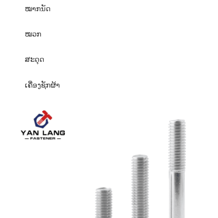
ໝາກນັດ
ໝວກ
ສະດຸດ
ເຄື່ອງຊັກຜ້າ