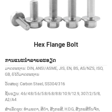
Hex Flange Bolt
ການແນະນໍາລາຍລະອຽດ
ມາດຕະຖານ: DIN, ANSI/ASME, JIS, EN, BS, AS/NZS, ISO,
GB, ບໍ່ໄດ້ມາດຕະຖານ
ວັດສະດຸ: Carbon Steel, SS304/316
ຊັ້ນຮຽນ: 4.6/4.8/5.6/5.8/6.8/8.8/10.9/12.9, 307/2/5/8,
A2/A4
ສໍາເລັດຮູບ: ທໍາມະດາ, ສີດໍາ, ສັງກະສີ, H.D.G, ສັງກະສີກົນຈັກ,