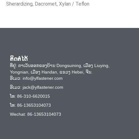
Sherardizing, Dacromet, Xylan / Teflon
ຕິດຕໍ່ໄດ້
ທີ່​ຢູ່​: ຕາ​ເວັນ​ອອກ​ຂອງ​ບ້ານ Dongsuining​, ເມືອງ Liuying​,
Yongnian​, ເມືອງ Handan​, ແຂວງ Hebei​, ຈີນ​.
ອີເມວ:
info@ylfastener.com
ອີເມວ:
jack@ylfastener.com
ໂທ: 86-310-6620015
ໂທ: 86-13653104073
Wechat: 86-13653104073