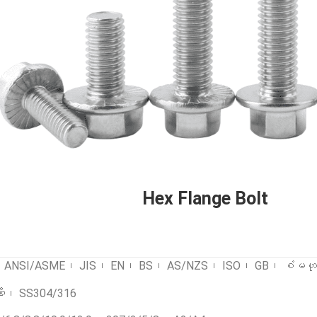
Hex Flange Bolt
၊ ANSI/ASME၊ JIS၊ EN၊ BS၊ AS/NZS၊ ISO၊ GB၊ စံမဟုတ
ဏိ၊ SS304/316