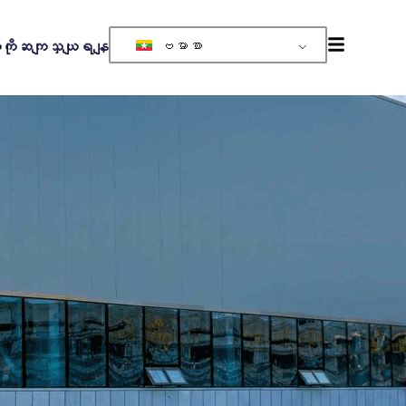
ဗမာစာ
တို့ကိုဆကျသှယျရနျ