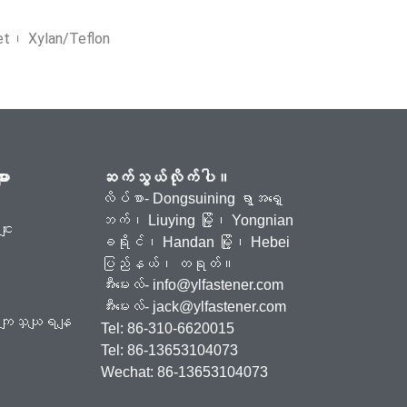
met၊ Xylan/Teflon
ား
ဆက်သွယ်လိုက်ပါ။
လိပ်စာ- Dongsuining ရွာအရှေ့
ဘက်၊ Liuying မြို့၊ Yongnian
ငျး
ခရိုင်၊ Handan မြို့၊ Hebei
ပြည်နယ်၊ တရုတ်။
အီးမေးလ်-
info@ylfastener.com
အီးမေးလ်-
jack@ylfastener.com
ိုဆကျသှယျရနျ
Tel: 86-310-6620015
Tel: 86-13653104073
Wechat: 86-13653104073