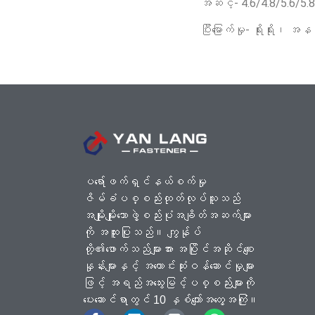
အဆင့်- 4.6/4.8/5.6/5
ပြီးမြောက်မှု- ရိုးရိ
ပရော်ဖက်ရှင်နယ်စက်မှု
ဇိမ်ခံပစ္စည်းထုတ်လုပ်သူသည်
အမျိုးမျိုးသောဖွဲ့စည်းပုံအချိတ်အဆက်များ
ကို အထူးပြုသည်။ ကျွန်ုပ်
တို့၏ဖောက်သည်များအား အပြိုင်အဆိုင်စျေး
နှုန်းများနှင့် အကောင်းဆုံးဝန်ဆောင်မှုများ
ဖြင့် အရည်အသွေးမြင့်ပစ္စည်းများကို
ပေးဆောင်ရာတွင် 10 နှစ်ကျော်အတွေ့အကြုံ။