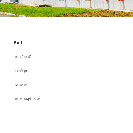
Bolt
အခွံမာသီး
ဝက်အူ
စတုတ်
အဝတ်လျှော်စက်