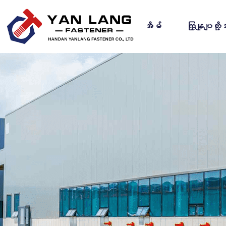
အိမ်
ကြှနျုပျတို့အ