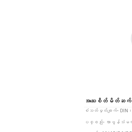
အသေးစိတ်မိတ်ဆက်
စံသတ်မှတ်ချက်- DIN
ပစ္စည်း- ကာဗွန်သံမ