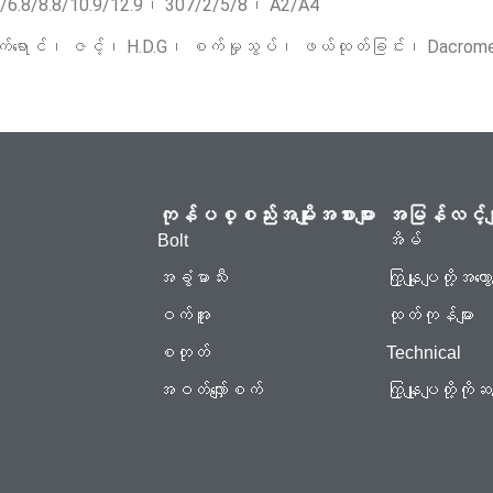
.8/6.8/8.8/10.9/12.9၊ 307/2/5/8၊ A2/A4
ုး၊ အနက်ရောင်၊ ဇင့်၊ H.D.G၊ စက်မှုသွပ်၊ ဖယ်ထုတ်ခြင်း၊ Dacro
ကုန်ပစ္စည်းအမျိုးအစားများ
အမြန်လင့်မျ
Bolt
အိမ်
အခွံမာသီး
ကြှနျုပျတို့အကွော
ဝက်အူ
ထုတ်ကုန်များ
စတုတ်
Technical
အဝတ်လျှော်စက်
ကြှနျုပျတို့က