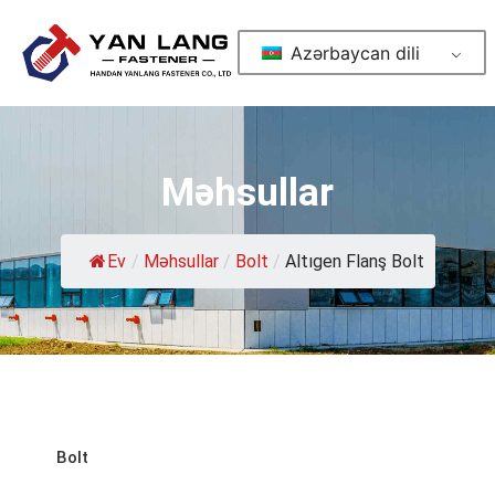
Azərbaycan dili
Məhsullar
Ev
/
Məhsullar
/
Bolt
/
Altıgen Flanş Bolt
Bolt