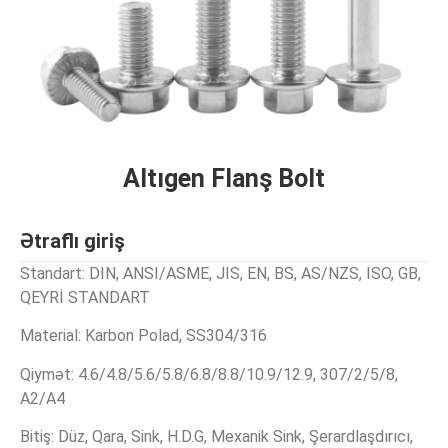
Altıgen Flanş Bolt
Ətraflı giriş
Standart: DIN, ANSI/ASME, JIS, EN, BS, AS/NZS, ISO, GB,
QEYRİ STANDART
Material: Karbon Polad, SS304/316
Qiymət: 4.6/4.8/5.6/5.8/6.8/8.8/10.9/12.9, 307/2/5/8,
A2/A4
Bitiş: Düz, Qara, Sink, H.D.G, Mexanik Sink, Şerardlaşdırıcı,