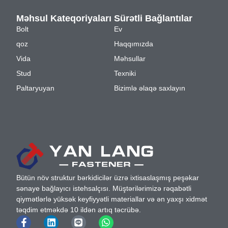
Məhsul Kateqoriyaları
Sürətli Bağlantılar
Bolt
Ev
qoz
Haqqımızda
Vida
Məhsullar
Stud
Texniki
Paltaryuyan
Bizimlə əlaqə saxlayın
Bütün növ struktur bərkidicilər üzrə ixtisaslaşmış peşəkar
sənaye bağlayıcı istehsalçısı. Müştərilərimizə rəqabətli
qiymətlərlə yüksək keyfiyyətli materiallar və ən yaxşı xidmət
təqdim etməkdə 10 ildən artıq təcrübə.