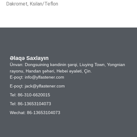
Dakromet, Ksilan/Teflon
Əlaqə Saxlayın
Ünvan: Dongsuining kəndinin şərqi, Liuying Town, Yongnian
rayonu, Handan şəhəri, Hebei əyaləti, Çin.
E-poçt:
info@ylfastener.com
E-poçt:
jack@ylfastener.com
Tel: 86-310-6620015
Tel: 86-13653104073
Wechat: 86-13653104073