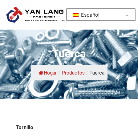
Español
Tuerca
Hogar
/
Productos
/
Tuerca
Tornillo