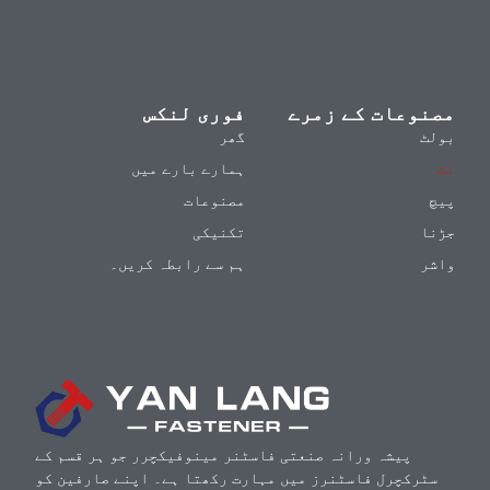
مصنوعات کے زمرے
فوری لنکس
بولٹ
گھر
نٹ
ہمارے بارے میں
پیچ
مصنوعات
جڑنا
تکنیکی
واشر
ہم سے رابطہ کریں۔
پیشہ ورانہ صنعتی فاسٹنر مینوفیکچرر جو ہر قسم کے
سٹرکچرل فاسٹنرز میں مہارت رکھتا ہے۔ اپنے صارفین کو