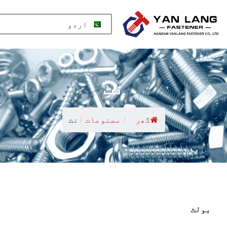
اردو
نٹ
گھر
/
مصنوعات
/
نٹ
بولٹ