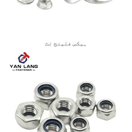
ہیکس فلینج نٹ