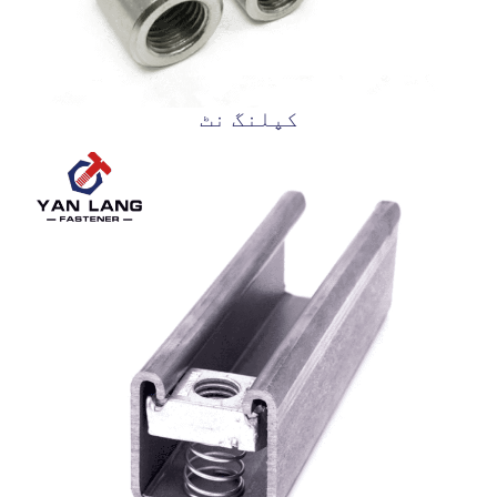
کپلنگ نٹ