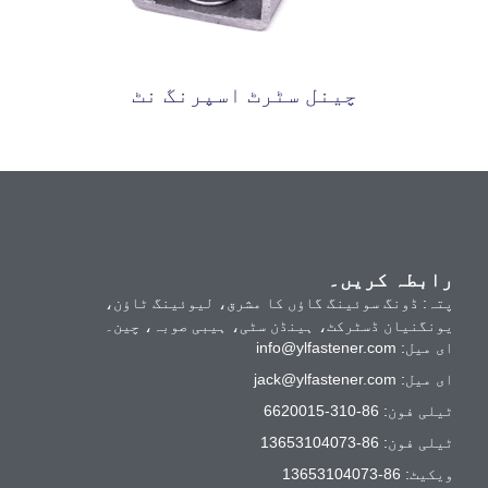
چینل سٹرٹ اسپرنگ نٹ
رابطہ کریں۔
پتہ: ڈونگ سوئینگ گاؤں کا مشرق، لیوئینگ ٹاؤن،
یونگنیان ڈسٹرکٹ، ہینڈن سٹی، ہیبی صوبہ، چین۔
ای میل:
info@ylfastener.com
ای میل:
jack@ylfastener.com
ٹیلی فون: 86-310-6620015
ٹیلی فون: 86-13653104073
ویکیٹ: 86-13653104073