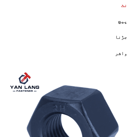
نٹ
پیچ
جڑنا
واشر