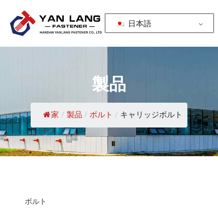
日本語
製品
家
/
製品
/
ボルト
/
キャリッジボルト
ボルト