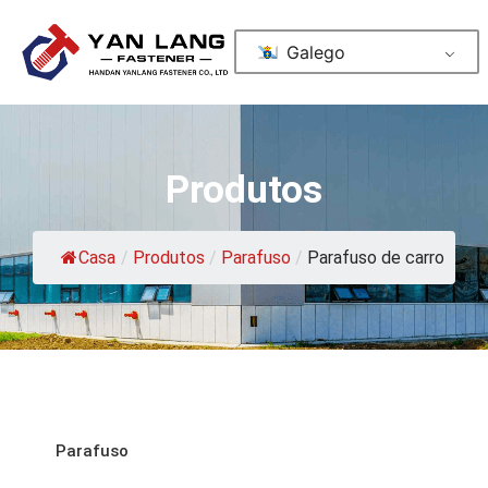
Galego
Produtos
Casa
/
Produtos
/
Parafuso
/
Parafuso de carro
Parafuso