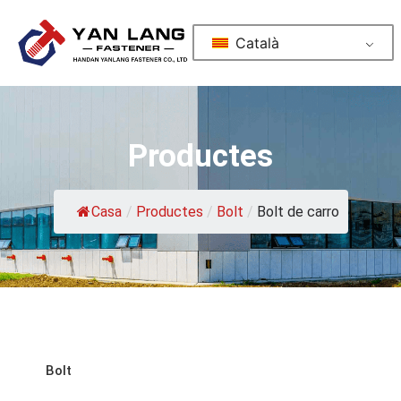
Català
Productes
Casa
/
Productes
/
Bolt
/
Bolt de carro
Bolt