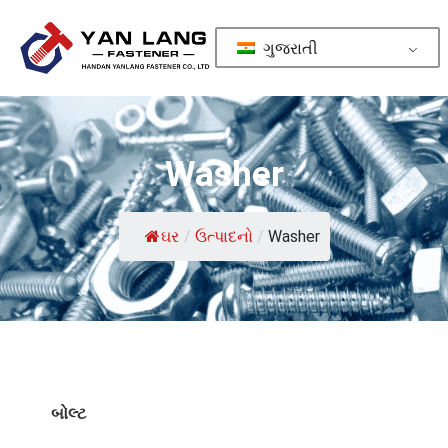
ગુજરાતી
Washer
ઘર
/
ઉત્પાદનો
/
Washer
બોલ્ટ