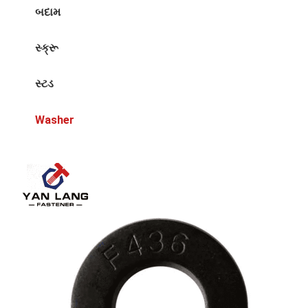
બદામ
સ્ક્રૂ
સ્ટડ
Washer