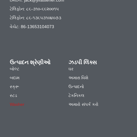
ટેલિફોન: ૮૬-૩૧૦-૬૬૨૦૦૧૫
ટેલિફોન: ૮૬-૧૩૬૫૩૧૦૪૦૭૩
વેચેટ: 86-13653104073
ઉત્પાદન શ્રેણીઓ
ઝડપી લિંક્સ
બોલ્ટ
ઘર
બદામ
અમારા વિશે
સ્ક્રૂ
ઉત્પાદનો
સ્ટડ
ટેકનિકલ
Washer
અમારો સંપર્ક કરો