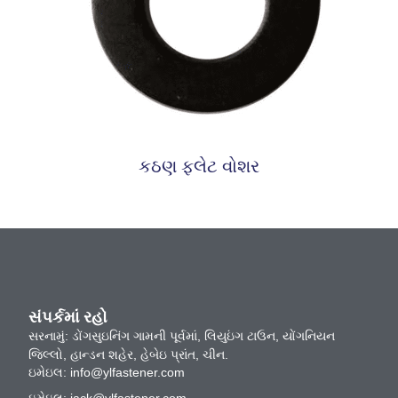
કઠણ ફ્લેટ વોશર
સંપર્કમાં રહો
સરનામું: ડોંગસુઇનિંગ ગામની પૂર્વમાં, લિયુઇંગ ટાઉન, યોંગનિયન
જિલ્લો, હાન્ડન શહેર, હેબેઇ પ્રાંત, ચીન.
ઇમેઇલ:
info@ylfastener.com
ઇમેઇલ:
jack@ylfastener.com