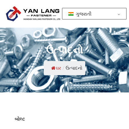
ગુજરાતી
ઉત્પાદનો
ઘર
/
ઉત્પાદનો
બોલ્ટ