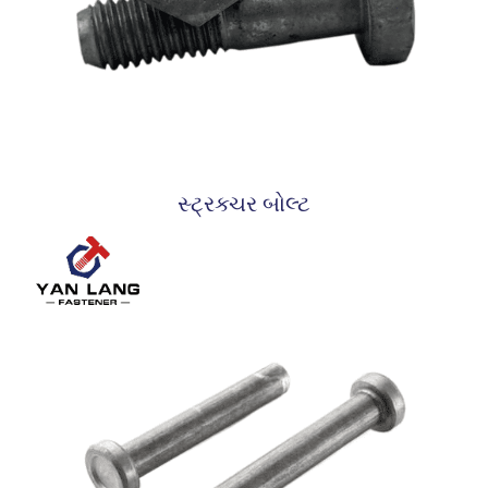
સ્ટ્રક્ચર બોલ્ટ