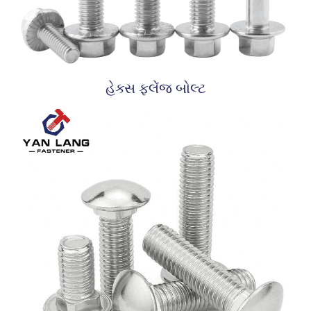
હેક્સ ફ્લેંજ બોલ્ટ