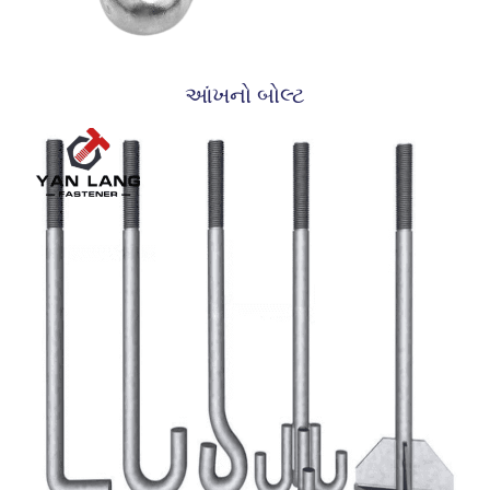
આંખનો બોલ્ટ