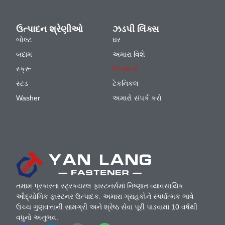
ઉત્પાદન શ્રેણીઓ
ઝડપી લિંક્સ
બોલ્ટ
ઘર
બદામ
અમારા વિશે
સ્ક્રૂ
ઉત્પાદનો
સ્ટડ
ટેકનિકલ
Washer
અમારો સંપર્ક કરો
તમામ પ્રકારના સ્ટ્રક્ચરલ ફાસ્ટનર્સમાં નિષ્ણાત વ્યાવસાયિક
ઔદ્યોગિક ફાસ્ટનર ઉત્પાદક. અમારા ગ્રાહકોને સ્પર્ધાત્મક ભાવે
ઉચ્ચ ગુણવત્તાની સામગ્રી અને શ્રેષ્ઠ સેવા પૂરી પાડવામાં 10 વર્ષથી
વધુનો અનુભવ.