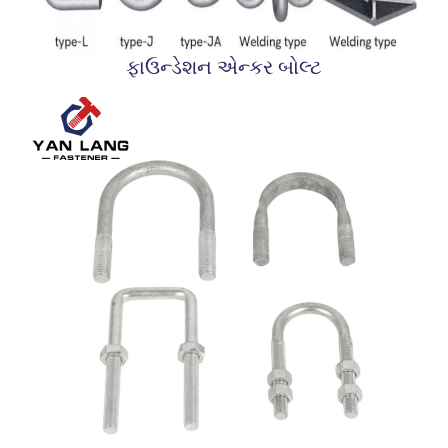
ફાઉન્ડેશન એન્કર બોલ્ટ