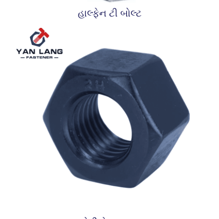
હાલ્ફેન ટી બોલ્ટ