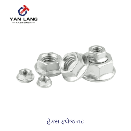
હેક્સ ફ્લેંજ નટ