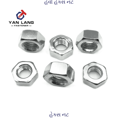
હેવી હેક્સ નટ
હેક્સ નટ