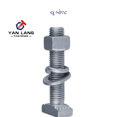
યુ બોલ્ટ