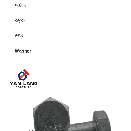
બદામ
સ્ક્રૂ
સ્ટડ
Washer