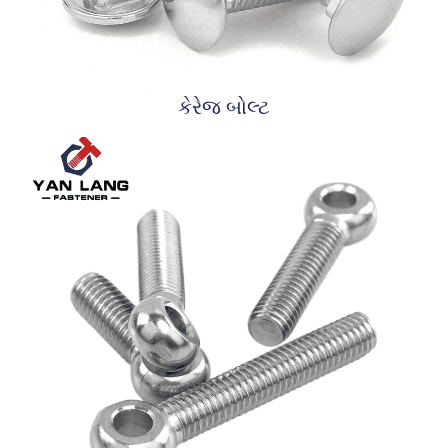
કેરેજ બોલ્ટ