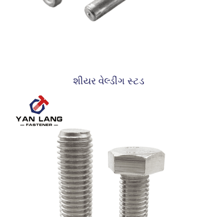
શીયર વેલ્ડીંગ સ્ટડ