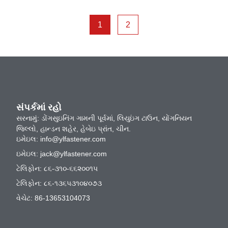
1
2
સંપર્કમાં રહો
સરનામું: ડોંગસુઇનિંગ ગામની પૂર્વમાં, લિયુઇંગ ટાઉન, યોંગનિયન
જિલ્લો, હાન્ડન શહેર, હેબેઇ પ્રાંત, ચીન.
ઇમેઇલ:
info@ylfastener.com
ઇમેઇલ:
jack@ylfastener.com
ટેલિફોન: ૮૬-૩૧૦-૬૬૨૦૦૧૫
ટેલિફોન: ૮૬-૧૩૬૫૩૧૦૪૦૭૩
વેચેટ: 86-13653104073