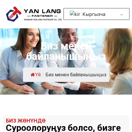
Кыргызча
Биз менен
байланышыңыз
Үй
/
Биз менен байланышыңыз
БИЗ ЖӨНҮНДӨ
Суроолоруңуз болсо, бизге