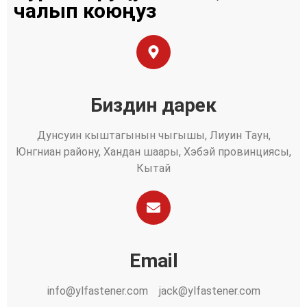
чалып коюңуз
Биздин дарек
Дунсуин кыштагынын чыгышы, Лиуин Таун,
Юнгниан району, Хандан шаары, Хэбэй провинциясы,
Кытай
Email
info@ylfastener.com
jack@ylfastener.com