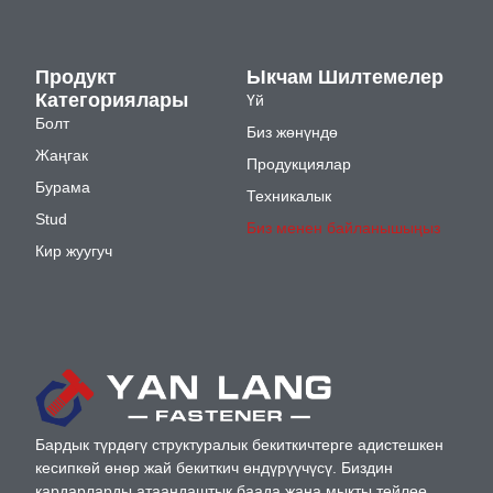
Продукт
Ыкчам Шилтемелер
Категориялары
Үй
Болт
Биз жөнүндө
Жаңгак
Продукциялар
Бурама
Техникалык
Stud
Биз менен байланышыңыз
Кир жуугуч
Бардык түрдөгү структуралык бекиткичтерге адистешкен
кесипкөй өнөр жай бекиткич өндүрүүчүсү. Биздин
кардарларды атаандаштык баада жана мыкты тейлөө