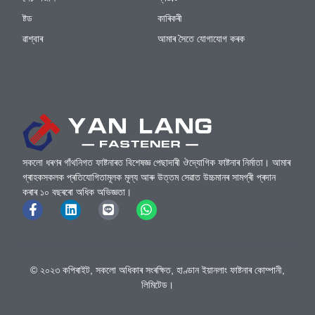
ষ্টড
কাৰিকৰী
ৱাশ্বাৰ
আমাৰ সৈতে যোগাযোগ কৰক
সকলো ধৰণৰ গাঁথনিগত ফাষ্টনাৰত বিশেষজ্ঞ পেছাদাৰী ঔদ্যোগিক ফাষ্টনাৰ নিৰ্মাতা। আমাৰ
গ্ৰাহকসকলক প্ৰতিযোগিতামূলক মূল্য আৰু উত্তম সেৱাত উচ্চমানৰ সামগ্ৰী প্ৰদান
কৰাৰ ১০ বছৰৰো অধিক অভিজ্ঞতা।
© ২০২৩ কপিৰাইট, সকলো অধিকাৰ সংৰক্ষিত, হাণ্ডান ইয়ানলাং ফাষ্টনাৰ কোম্পানী,
লিমিটেড।